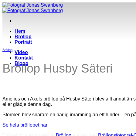
Skip
to
content
Hem
Bröllop
Porträtt
Bröllop
Video
Kontakt
Blogg
Bröllop Husby Säteri
Amelies och Axels bröllop på Husby Säteri blev allt annat än s
eller glädje denna dag.
Stormen blev snarare en härlig inramning än ett hinder – en på
Se hela bröllopet här
This entry was posted in
Bröllop
and tagged
Bröllopsfotograf-