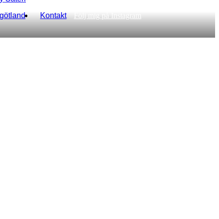
rgötland
Kontakt
Följ mig på Instagram