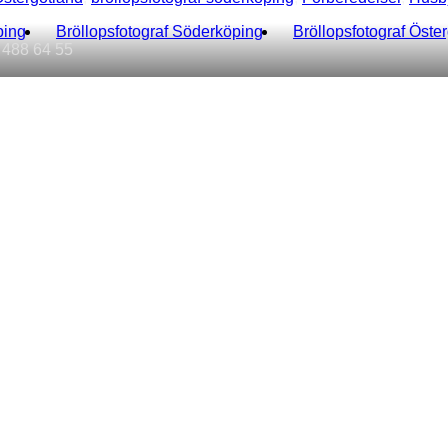
ping
Bröllopsfotograf Söderköping
Bröllopsfotograf Öste
 488 64 55