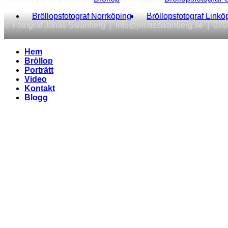
Bröllopsfotograf Norrköping
Bröllopsfotograf Linkö
© Fotograf Jonas Swanberg | info@jonasswanberg.se | 070
Hem
Bröllop
Porträtt
Video
Kontakt
Blogg