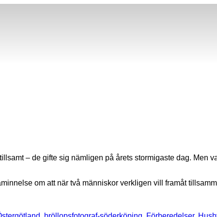
tillsamt – de gifte sig nämligen på årets stormigaste dag. Men v
minnelse om att när två människor verkligen vill framåt tillsamm
Östergötland
,
bröllopsfotograf-söderköping
,
Förberedelser
,
Husby