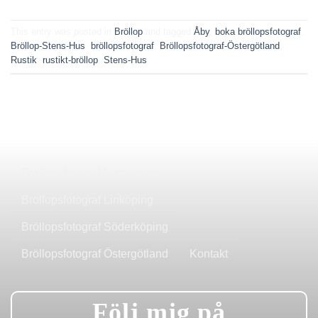
This entry was posted in
Bröllop
and tagged
Åby
,
boka bröllopsfotograf
,
Bröllop-Stens-Hus
,
bröllopsfotograf
,
Bröllopsfotograf-Östergötland
,
Rustik
,
rustikt-bröllop
,
Stens-Hus
.
Bröllopsfotograf Norrköping
Bröllopsfotograf Linköping
Bröllopsfotograf Söderköping
Bröllopsfotograf Östergötland
Kontakt
Följ mig på