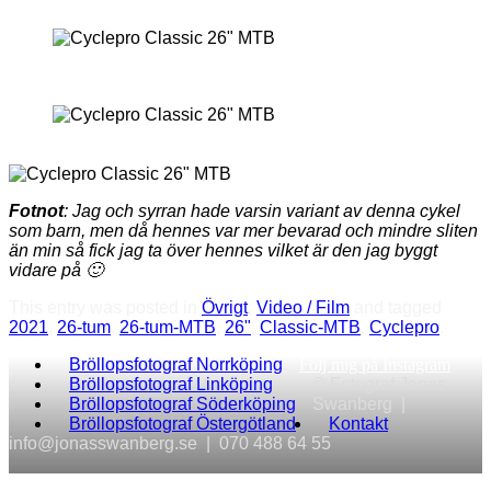
Fotnot
: Jag och syrran hade varsin variant av denna cykel
som barn, men då hennes var mer bevarad och mindre sliten
än min så fick jag ta över hennes vilket är den jag byggt
vidare på 🙂
This entry was posted in
Övrigt
,
Video / Film
and tagged
2021
,
26-tum
,
26-tum-MTB
,
26"
,
Classic-MTB
,
Cyclepro
.
Bröllopsfotograf Norrköping
Följ mig på Instagram
Bröllopsfotograf Linköping
© Fotograf Jonas
Bröllopsfotograf Söderköping
Swanberg |
Bröllopsfotograf Östergötland
Kontakt
info@jonasswanberg.se | 070 488 64 55