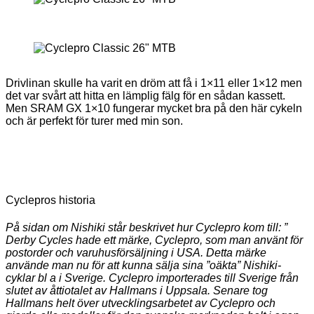
Drivlinan skulle ha varit en dröm att få i 1×11 eller 1×12 men
det var svårt att hitta en lämplig fälg för en sådan kassett.
Men SRAM GX 1×10 fungerar mycket bra på den här cykeln
och är perfekt för turer med min son.
Cyclepros historia
På sidan om Nishiki står beskrivet hur Cyclepro kom till: ”
Derby Cycles hade ett märke, Cyclepro, som man använt för
postorder och varuhusförsäljning i USA. Detta märke
använde man nu för att kunna sälja sina ”oäkta” Nishiki-
cyklar bl a i Sverige. Cyclepro importerades till Sverige från
slutet av åttiotalet av Hallmans i Uppsala. Senare tog
Hallmans helt över utvecklingsarbetet av Cyclepro och