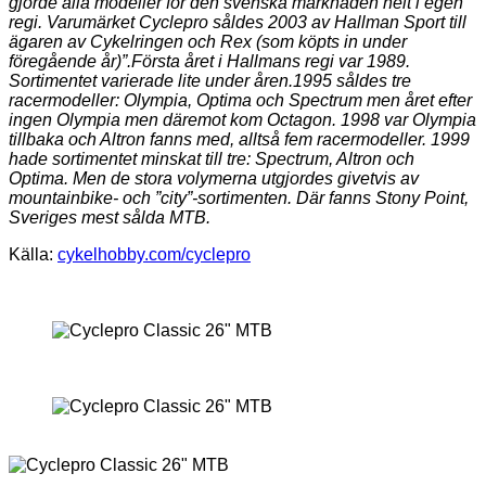
gjorde alla modeller för den svenska marknaden helt i egen
regi. Varumärket Cyclepro såldes 2003 av Hallman Sport till
ägaren av Cykelringen och Rex (som köpts in under
föregående år)”.Första året i Hallmans regi var 1989.
Sortimentet varierade lite under åren.1995 såldes tre
racermodeller: Olympia, Optima och Spectrum men året efter
ingen Olympia men däremot kom Octagon. 1998 var Olympia
tillbaka och Altron fanns med, alltså fem racermodeller. 1999
hade sortimentet minskat till tre: Spectrum, Altron och
Optima. Men de stora volymerna utgjordes givetvis av
mountainbike- och ”city”-sortimenten. Där fanns Stony Point,
Sveriges mest sålda MTB.
Källa:
cykelhobby.com/cyclepro