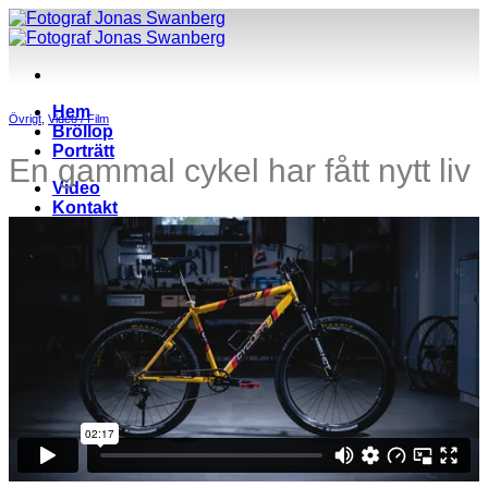
Skip
to
content
Hem
Övrigt
,
Video / Film
Bröllop
Porträtt
En gammal cykel har fått nytt liv
Video
Kontakt
Blogg