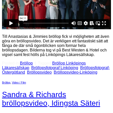
Till Anastasias & Jimmies bröllop fick vi möjligheten att även
göra en bröllopsvideo. Det är verkligen ett fantastiskt sätt att
fånga de där små ögonblicken som formar hela
bröllopsdagen. Bilderna tog vi på Best Westen & Hotel och
vigsel samt fest hölls på Linköpings Läkaresällskap.
Posted in
Bröllop
|
Tagged
Bröllop Linköpings
Läkaresällskap
,
Bröllopsfotograf Linköping
,
Bröllopsfotograf-
Östergötland
,
Bröllopsvideo
,
Bröllopsvideo-Linköping
Bröllop
,
Video / Film
Sandra & Richards
bröllopsvideo, Idingsta Säteri