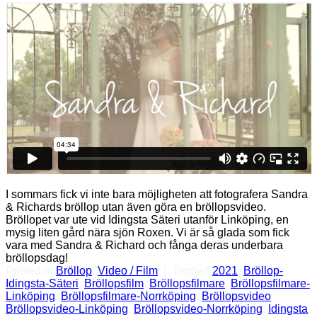
I sommars fick vi inte bara möjligheten att fotografera Sandra
& Richards bröllop utan även göra en bröllopsvideo.
Bröllopet var ute vid Idingsta Säteri utanför Linköping, en
mysig liten gård nära sjön Roxen. Vi är så glada som fick
vara med Sandra & Richard och fånga deras underbara
bröllopsdag!
Posted in
Bröllop
,
Video / Film
|
Tagged
2021
,
Bröllop-
Idingsta-Säteri
,
Bröllopsfilm
,
Bröllopsfilmare
,
Bröllopsfilmare-
Linköping
,
Bröllopsfilmare-Norrköping
,
Bröllopsvideo
,
Bröllopsvideo-Linköping
,
Bröllopsvideo-Norrköping
,
Idingsta
,