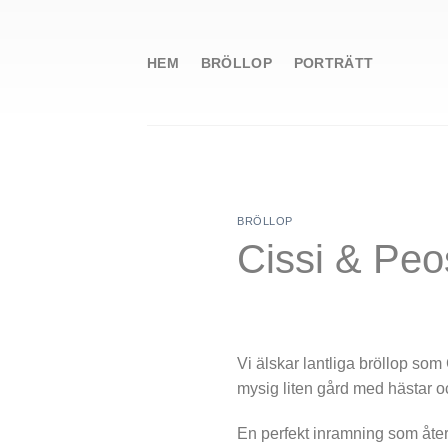
Skip
to
content
HEM
BRÖLLOP
PORTRÄTT
BRÖLLOP
Cissi & Peos
Vi älskar lantliga bröllop so
mysig liten gård med hästar och
En perfekt inramning som åter