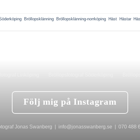
-Söderköping
,
Bröllopsklänning
,
Bröllopsklänning-norrköping
,
Häst
,
Hästar
,
Häs
fotograf Linköping
Bröllopsfotograf Söderköping
Bröllop
Följ mig på Instagram
tograf Jonas Swanberg | info@jonasswanberg.se | 070 488 