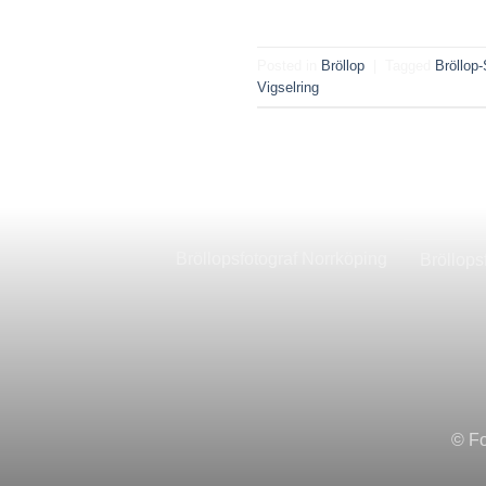
Posted in
Bröllop
|
Tagged
Bröllop
Vigselring
Bröllopsfotograf Norrköping
Bröllops
© Fo