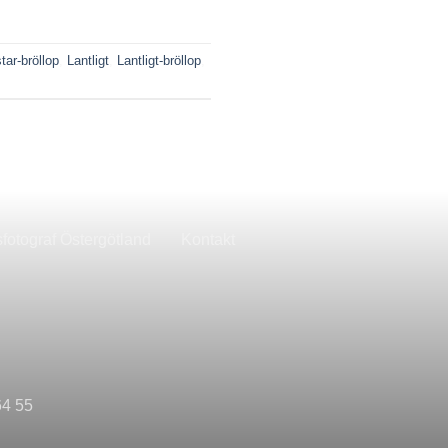
tar-bröllop
,
Lantligt
,
Lantligt-bröllop
,
sfotograf Östergötland
Kontakt
64 55