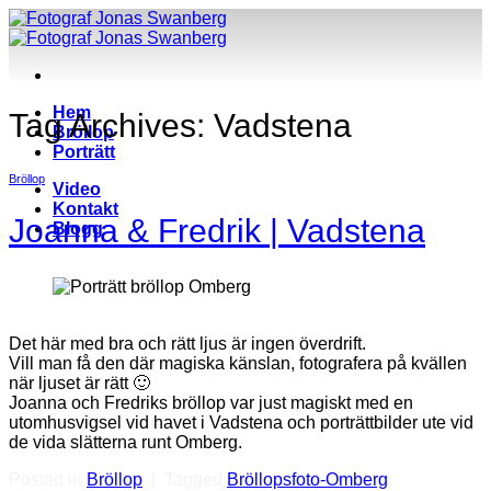
Skip
to
content
Hem
Tag Archives:
Vadstena
Bröllop
Porträtt
Bröllop
Video
Kontakt
Joanna & Fredrik | Vadstena
Blogg
Det här med bra och rätt ljus är ingen överdrift.
Vill man få den där magiska känslan, fotografera på kvällen
när ljuset är rätt 🙂
Joanna och Fredriks bröllop var just magiskt med en
utomhusvigsel vid havet i Vadstena och porträttbilder ute vid
de vida slätterna runt Omberg.
Posted in
Bröllop
|
Tagged
Bröllopsfoto-Omberg
,