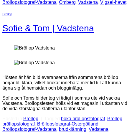
Bröllopsfotograf-Vadstena
,
Omberg
,
Vadstena
,
Vigsel-havet
Bröllop
Sofie & Tom | Vadstena
Hösten är här, bildleveranserna från sommarens bröllop
börjar bli klara, vilket brukar innebära mer tid till att kunna
ägna sig åt hemsidan och blogginlägg.
Sofie och Toms bilder tog vi tidigt i somras ute vid vackra
Vadstena. Bröllopsfesten hölls vid ett magasin i utkanten vid
de vida storslagna slätterna utanför stan.
Posted in
Bröllop
|
Tagged
boka bröllopsfotograf
,
Bröllop
,
bröllopsfotograf
,
Bröllopsfotograf-Östergötland
,
Bröllopsfotograf-Vadstena
,
brudklänning
,
Vadstena